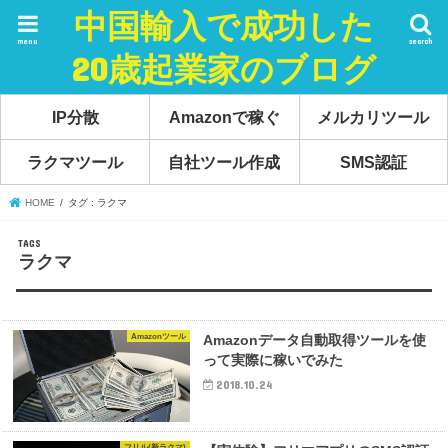
中国輸入で成功した
menu
search
20歳起業家のブログ
IP分散
Amazonで稼ぐ
メルカリツール
ラクマツール
自社ツール作成
SMS認証
HOME
タグ : ラクマ
ラクマ
Amazonツール
Amazonデータ自動取得ツールを使
って実際に稼いでみた
2018.10.24
フリル(新ラクマ)