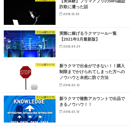
【実体験】フリマアプリのSMS認証
詐欺に遭った話
2018.10.03
フリル(新ラクマ)
実際に稼げるラクマツール一覧
【2021年3月最新版】
2018.09.29
フリル(新ラクマ)
新ラクマで出金ができない！！購入
制限までかけられてしまった方への
ノウハウと未然に防ぐ方法
2018.05.15
フリル(新ラクマ)
新ラクマで複数アカウントで出品で
きるノウハウ！！
2018.03.12