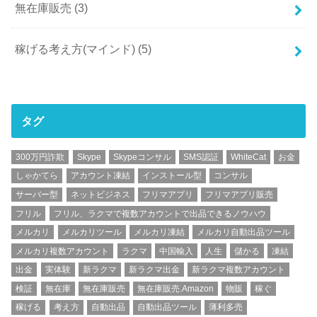
無在庫販売
(3)
稼げる考え方(マインド)
(5)
タグ
300万円詐欺
Skype
Skypeコンサル
SMS認証
WhiteCat
お金
しゃかてら
アカウント凍結
インストール型
コンサル
サーバー型
ネットビジネス
フリマアプリ
フリマアプリ販売
フリル
フリル、ラクマで複数アカウントで出品できるノウハウ
メルカリ
メルカリツール
メルカリ凍結
メルカリ自動出品ツール
メルカリ複数アカウント
ラクマ
中国輸入
人生
儲かる
凍結
出金
実体験
新ラクマ
新ラクマ出金
新ラクマ複数アカウント
検証
無在庫
無在庫販売
無在庫販売.Amazon
物販
稼ぐ
稼げる
考え方
自動出品
自動出品ツール
薄利多売